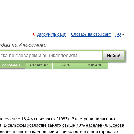
Запомнить сайт
Словарь на свой сайт
RU
едии на Академике
Найти!
Толкования
Переводы
Книги
Игры ⚽
население
18
,
4
млн
.
человек
(
1987
).
Это
страна
поливного
а
.
В
сельском
хозяйстве
занято
свыше
70
%
населения
.
Основа
одство
является
важнейшей
и
наиболее
товарной
отраслью