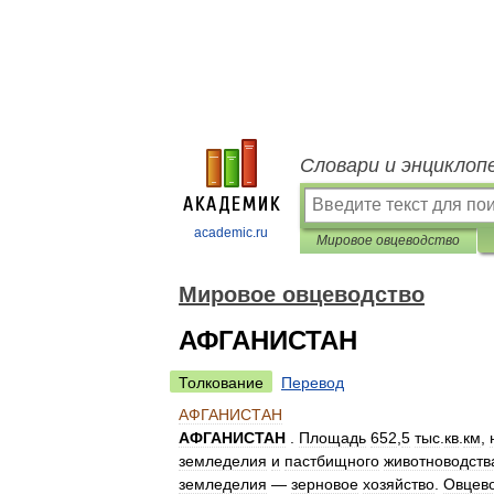
Словари и энциклоп
academic.ru
Мировое овцеводство
Мировое овцеводство
АФГАНИСТАН
Толкование
Перевод
АФГАНИСТАН
АФГАНИСТАН
.
Площадь
652
,
5
тыс
.
кв
.
км
,
земледелия
и
пастбищного
животноводств
земледелия
—
зерновое
хозяйство
.
Овцев