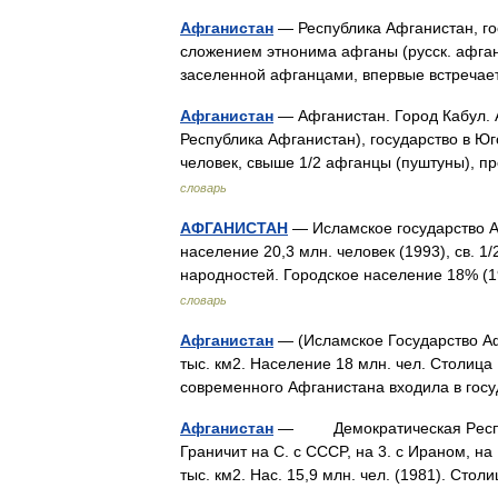
Афганистан
— Республика Афганистан, гос
сложением этнонима афганы (русск. афганц
заселенной афганцами, впервые встречае
Афганистан
— Афганистан. Город Кабул.
Республика Афганистан), государство в Юг
человек, свыше 1/2 афганцы (пуштуны),
словарь
АФГАНИСТАН
— Исламское государство Афг
население 20,3 млн. человек (1993), св. 
народностей. Городское население 18% 
словарь
Афганистан
— (Исламское Государство Аф
тыс. км2. Население 18 млн. чел. Столица К
современного Афганистана входила в го
Афганистан
— Демократическая Pеспублик
Граничит на C. c CCCP, на 3. c Ираном, на 
тыс. км2. Hac. 15,9 млн. чел. (1981). Cт