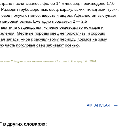
стране
насчитывалось
фолее
14
млн
.
овец
,
произведено
17
,
0
.
Разводят
грубошерстных
овец:
каракульских
,
гильд
-
жаи
,
турки
,
т
овец
получают
мясо
,
шерсть
и
шкуры
.
Афганистан
выступает
а
мировой
рынок
.
Ежегодно
продается
2
—
2
,
5
два
типа
овцеводства:
кочевое
овцеводство
номадов
и
селения
.
Местные
породы
овец
неприхотливы
и
хорошо
вая
запасы
жира
к
засушливому
периоду
.
Кормов
на
зиму
ую
часть
поголовья
овец
забивают
осенью
.
льство
Удмуртского
университета
.
Соколов
В
.
В
и
Куц
Г
.
А
.
.
1994
.
АФГАНСКАЯ
 в других словарях: