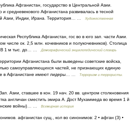
ка Афганистан, государство в Центральной Азии.
о и средневекового Афганистана развивалась в тесной
ней Азии, Индии, Ирана. Территория… …
Художественная
кая Республика Афганистан, гос во в юго зап. части Азии.
в том числе ок. 2,5 млн. кочевников и полукочевников). Столица
на. В 1 м тыс. до… …
Демографический энциклопедический словарь
с территории Афганистана были выведены советские войска,
колько самоуправляющихся частей, не признающих единую
ние в Афганистане имеют лидеры… …
Терроризм и террористы.
 Зап. Азии, ставшее в кон. 19 нач. 20 вв. центром столкновения
тка англичан сместить эмира А. Дост Мухаммеда во время 1 й
фганские войны)… …
Всемирная история
нимов. афганистан сущ., кол во синонимов: 2 • афган (3) •