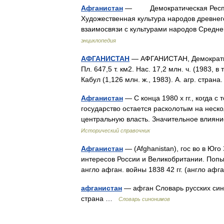
Афганистан
— Демократическая Республи
Художественная культура народов древнег
взаимосвязи с культурами народов Сред
энциклопедия
АФГАНИСТАН
— АФГАНИСТАН, Демократичес
Пл. 647,5 т. км2. Нас. 17,2 млн. ч. (1983, 
Кабул (1,126 млн. ж., 1983). А. агр. стра
Афганистан
— С конца 1980 х гг., когда 
государство остается расколотым на нес
центральную власть. Значительное влия
Исторический справочник
Афганистан
— (Afghanistan), гос во в Юго
интересов России и Великобритании. Попы
англо афган. войны 1838 42 гг. (англо а
афганистан
— афган Словарь русских сино
страна …
Словарь синонимов