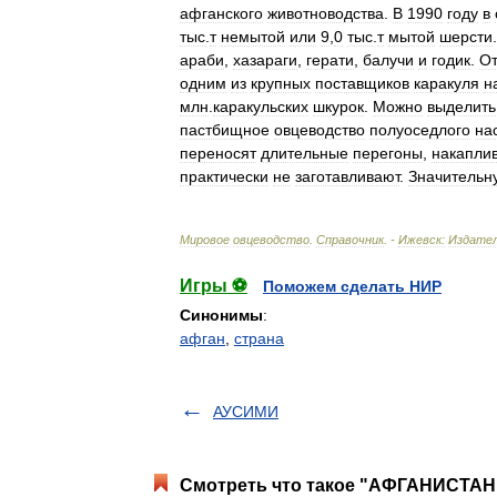
афганского
животноводства
.
В
1990
году
в
тыс
.
т
немытой
или
9
,
0
тыс
.
т
мытой
шерсти
араби
,
хазараги
,
герати
,
балучи
и
годик
.
О
одним
из
крупных
поставщиков
каракуля
н
млн
.
каракульских
шкурок
.
Можно
выделить
пастбищное
овцеводство
полуоседлого
на
переносят
длительные
перегоны
,
накапли
практически
не
заготавливают
.
Значительн
Мировое
овцеводство
.
Справочник
. -
Ижевск:
Издате
Игры ⚽
Поможем сделать НИР
Синонимы
:
афган
,
страна
АУСИМИ
Смотреть что такое "АФГАНИСТАН"