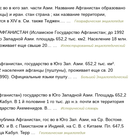
 во в юго зап. части Азии. Название Афганистан образовано
ы) и иран. стан страна ; как название территории,
тся в XIV в. См. также Теджен.… …
Географическая энциклопедия
 АФГАНИСТАН (Исламское Государство Афганистан; до 1992
о Западной Азии. площадь 652,2 тыс. км2. Население 18 млн.
 проживает еще свыше 20… …
Иллюстрированный энциклопедический
анистан, государство в Юго Зап. Азии. 652,2 тыс. км².
1/2 населения афганцы (пуштуны), проживает еще св. 20
(1990). Официальные языки пушту… …
Большой Энциклопедический
ганистан) государство в Юго Западной Азии. Площадь 652,2
абул. В 1 й половине 1 го тыс. до н.э. почти вся территория
сударство Ахеменидов. В… …
Исторический словарь
а Афганистан, гос во в Юго Зап. Aзии, на Cp. Востоке.
Ю. и B. c Пакистаном и Индией, на C. B. c Kитаем. Пл. 647,5
олица Kабул. Tepp …
Геологическая энциклопедия