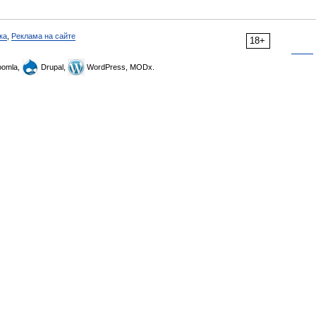
ка
,
Реклама на сайте
18+
omla,
Drupal,
WordPress, MODx.